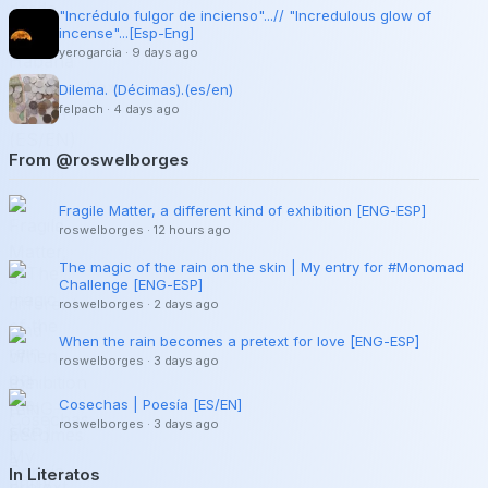
"Incrédulo fulgor de incienso"...// "Incredulous glow of
incense"...[Esp-Eng]
yerogarcia
·
9 days ago
Dilema. (Décimas).(es/en)
felpach
·
4 days ago
From @roswelborges
Fragile Matter, a different kind of exhibition [ENG-ESP]
roswelborges
·
12 hours ago
The magic of the rain on the skin | My entry for #Monomad
Challenge [ENG-ESP]
roswelborges
·
2 days ago
When the rain becomes a pretext for love [ENG-ESP]
roswelborges
·
3 days ago
Cosechas | Poesía [ES/EN]
roswelborges
·
3 days ago
In Literatos