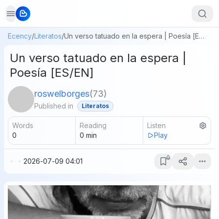
Ecency
/
Literatos
/
Un verso tatuado en la espera | Poesía [ES/EN]
Un verso tatuado en la espera |
Poesía [ES/EN]
roswelborges
(
73
)
Published in
Literatos
Words
Reading
Listen
0
0
min
Play
2026-07-09 04:01