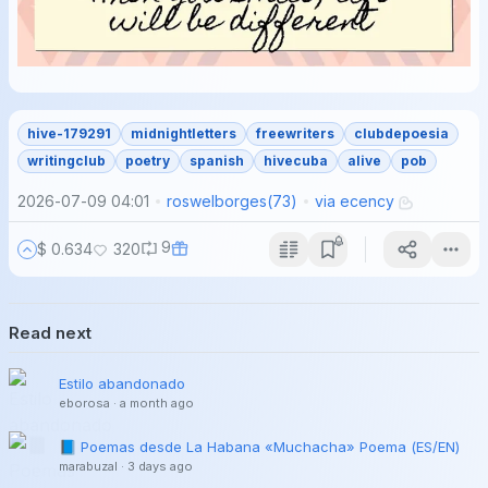
hive-179291
midnightletters
freewriters
clubdepoesia
writingclub
poetry
spanish
hivecuba
alive
pob
2026-07-09 04:01
roswelborges
(
73
)
via
ecency
9
$ 0.634
320
Read next
Estilo abandonado
eborosa
·
a month ago
📘 Poemas desde La Habana «Muchacha» Poema (ES/EN)
marabuzal
·
3 days ago