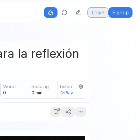
Login
Signup
a la reflexión
Words
Reading
Listen
0
0
min
Play