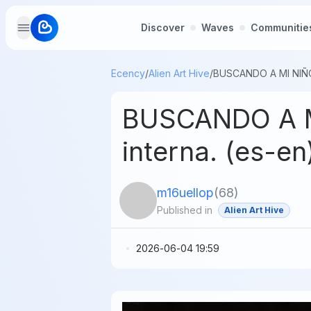
Discover
Waves
Communitie
Ecency
/
Alien Art Hive
/
BUSCANDO A MI
interna. (es-en
m16uellop
(
68
)
Published in
Alien Art Hive
2026-06-04 19:59