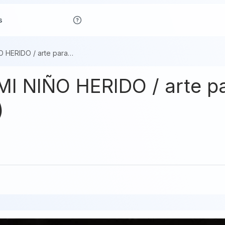
s
BUSCANDO A MI NIÑO HERIDO / arte para la reflexión interna. (es-en)
 NIÑO HERIDO / arte par
)