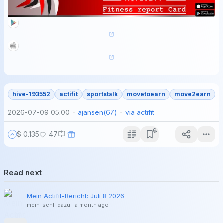
hive-193552
actifit
sportstalk
movetoearn
move2earn
2026-07-09 05:00
ajansen
(
67
)
via
actifit
$ 0.135
47
Read next
Mein Actifit-Bericht: Juli 8 2026
mein-senf-dazu
·
a month ago