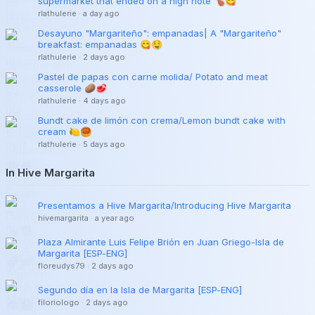
supermarket that ended on a high note 🍗😋
rlathulerie
·
a day ago
Desayuno "Margariteño": empanadas| A "Margariteño"
breakfast: empanadas 😋🤤
rlathulerie
·
2 days ago
Pastel de papas con carne molida/ Potato and meat
casserole 🥔🥩
rlathulerie
·
4 days ago
Bundt cake de limón con crema/Lemon bundt cake with
cream 🍋🥮
rlathulerie
·
5 days ago
In Hive Margarita
Presentamos a Hive Margarita/Introducing Hive Margarita
hivemargarita
·
a year ago
Plaza Almirante Luis Felipe Brión en Juan Griego-Isla de
Margarita [ESP-ENG]
floreudys79
·
2 days ago
Segundo día en la Isla de Margarita [ESP-ENG]
filoriologo
·
2 days ago