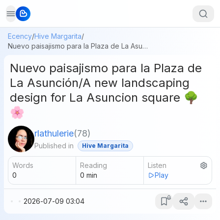
Ecency
/
Hive Margarita
/
Nuevo paisajismo para la Plaza de La Asunción/A new landscaping design for La Asuncion square 🌳🌸
Nuevo paisajismo para la Plaza de
La Asunción/A new landscaping
design for La Asuncion square 🌳
🌸
rlathulerie
(
78
)
Published in
Hive Margarita
Words
Reading
Listen
0
0
min
Play
2026-07-09 03:04