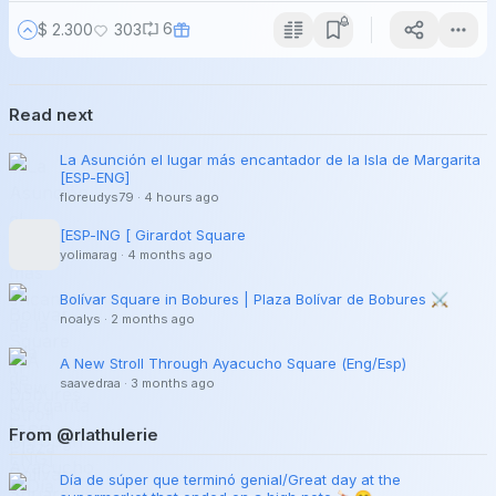
6
$ 2.300
303
Read next
La Asunción el lugar más encantador de la Isla de Margarita
[ESP-ENG]
floreudys79
·
4 hours ago
[ESP-ING [ Girardot Square
yolimarag
·
4 months ago
Bolívar Square in Bobures | Plaza Bolívar de Bobures ⚔️
noalys
·
2 months ago
A New Stroll Through Ayacucho Square (Eng/Esp)
saavedraa
·
3 months ago
From @rlathulerie
Día de súper que terminó genial/Great day at the