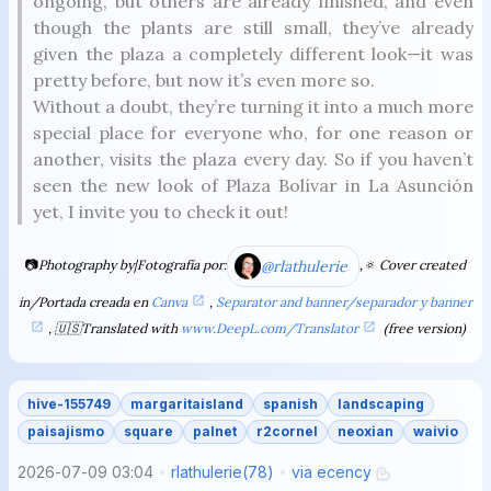
ongoing, but others are already finished, and even
though the plants are still small, they’ve already
given the plaza a completely different look—it was
pretty before, but now it’s even more so.
Without a doubt, they’re turning it into a much more
special place for everyone who, for one reason or
another, visits the plaza every day. So if you haven’t
seen the new look of Plaza Bolívar in La Asunción
yet, I invite you to check it out!
📷
Photography by|Fotografía por:
@rlathulerie
,🔅 Cover created
in/Portada creada en
Canva
,
Separator and banner/separador y banner
, 🇺🇸Translated with
www.DeepL.com/Translator
(free version)
hive-155749
margaritaisland
spanish
landscaping
paisajismo
square
palnet
r2cornel
neoxian
waivio
2026-07-09 03:04
rlathulerie
(
78
)
via
ecency