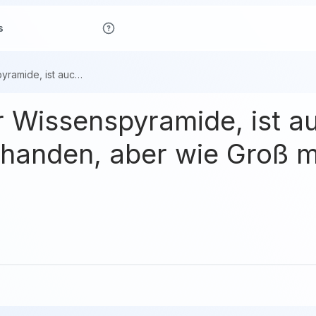
s
Ein Block in der Wissenspyramide, ist auch Gangbar, also Visuell vorhanden, aber wie Groß macht man ihn eigentlich? :-)
er Wissenspyramide, ist 
orhanden, aber wie Groß 