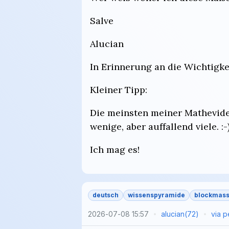
Salve
Alucian
In Erinnerung an die Wichtigk
Kleiner Tipp:
Die meinsten meiner Mathevide
wenige, aber auffallend viele. :-
Ich mag es!
deutsch
wissenspyramide
blockmas
2026-07-08 15:57
alucian
(
72
)
via
p