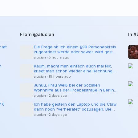
From @alucian
In #
haft
Die Frage ob ich einem §99 Personenkreis
zugeordnet werde oder sowas wird gestellt
per Terminierung ich angezeigt wegen
alucian
·
5 hours ago
Falscher Tasachenbehauptung. Langweilig
n
Kaum, macht man einfach auch mal Nix,
werds ned, sag ma bei uns. :-)
kriegt man schon wieder eine Rechnung.
Kriminalisierungsbeitrag.
alucian
·
19 hours ago
Juhuu, Frau Weiß bei der Sozialen
Wohnhilfe aus der Froebelstraße in Berlin
ist Super. Sie macht das sehr Flott, ohne
alucian
·
2 days ago
großes hin oder her. Hier ein Neuer
f 6
Ich habe gestern den Laptop und die Claw
Traeger.
e
dann noch "verheiratet" sozusagen. Die
kennen sich jetzt. Was ein Staatsakt das
alucian
·
2 days ago
war!