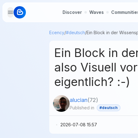
Discover
Waves
Communitie
Ecency
/
#deutsch
/
Ein Block in d
also Visuell v
eigentlich? :-)
alucian
(
72
)
Published in
#deutsch
2026-07-08 15:57