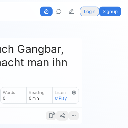
Login
Signup
auch Gangbar,
macht man ihn
Words
Reading
Listen
0
0
min
Play