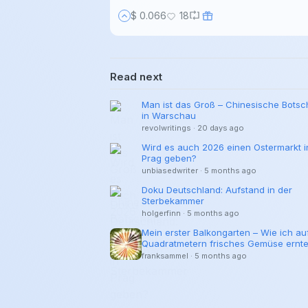
$ 0.066
18
Read next
Man ist das Groß – Chinesische Botsc
in Warschau
revolwritings
·
20 days ago
Wird es auch 2026 einen Ostermarkt i
Prag geben?
unbiasedwriter
·
5 months ago
Doku Deutschland: Aufstand in der
Sterbekammer
holgerfinn
·
5 months ago
Mein erster Balkongarten – Wie ich au
Quadratmetern frisches Gemüse ernt
franksammel
·
5 months ago